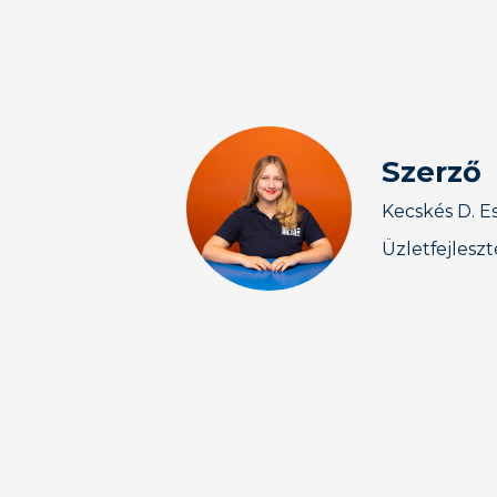
Szerző
Kecskés D. E
Üzletfejlesz