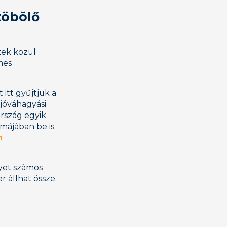
zöbölő
zek közül
mes
 itt gyűjtjük a
jóváhagyási
ország egyik
májában be is
n
lyet számos
 állhat össze.