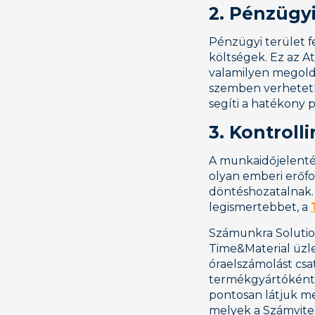
2. Pénzügy
Pénzügyi terület f
költségek. Ez az At
valamilyen megoldá
szemben verhetetl
segíti a hatékony
3. Kontrol
A munkaidőjelenté
olyan emberi erőfor
döntéshozatalnak. 
legismertebbet, a
Számunkra Solutio
Time&Material üzl
óraelszámolást csa
termékgyártóként -
pontosan látjuk me
melyek a Számvite