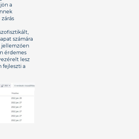
jön a
Ennek
 zárás
ofisztikált,
sapat számára
" jellemzően
an érdemes
ezérelt lesz
fejleszti a