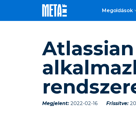
Megoldások
Atlassia
alkalmaz
rendszer
Megjelent:
2022-02-16
Frissítve:
20