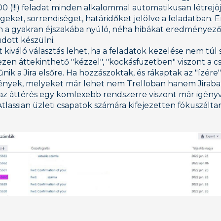
0 (!!!) feladat minden alkalommal automatikusan létrejöj
eket, sorrendiséget, határidőket jelölve a feladatban. 
 gyakran éjszakába nyúló, néha hibákat eredményező
dott készülni.
kiváló választás lehet, ha a feladatok kezelése nem túl sz
en áttekinthető "kézzel", "kockásfüzetben" viszont a c
nik a Jira elsőre. Ha hozzászoktak, és rákaptak az "ízére
gények, melyeket már lehet nem Trelloban hanem Jirab
 az áttérés egy komlexebb rendszerre viszont már igényv
tlassian üzleti csapatok számára kifejezetten fókuszáltan 