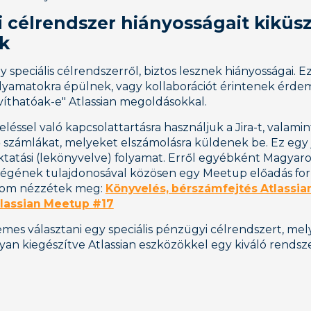
i célrendszer hiányosságait kiküs
k
 speciális célrendszerről, biztos lesznek hiányosságai. E
olyamatokra épülnek, vagy kollaborációt érintenek érde
avíthatóak-e" Atlassian megoldásokkal.
léssel való kapcsolattartásra használjuk a Jira-t, valamint
 számlákat, melyeket elszámolásra küldenek be. Ez egy 
iktatási (lekönyvelve) folyamat. Erről egyébként Magyar
cégének tulajdonosával közösen egy Meetup előadás for
slom nézzétek meg:
Könyvelés, bérszámfejtés Atlassia
tlassian Meetup #17
emes választani egy speciális pénzügyi célrendszert, me
an kiegészítve Atlassian eszközökkel egy kiváló rendszer