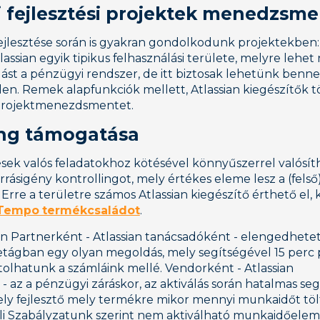
i fejlesztési projektek menedzsme
ejlesztése során is gyakran gondolkodunk projektekben: c
lassian egyik tipikus felhasználási területe, melyre lehet 
st a pénzügyi rendszer, de itt biztosak lehetünk benne a
en. Remek alapfunkciók mellett, Atlassian kiegészítők
 projektmenezdsmentet.
ling támogatása
sek valós feladatokhoz kötésével könnyűszerrel valósí
rásigény kontrollingot, mely értékes eleme lesz a (felső
Erre a területre számos Atlassian kiegészítő érthető el, 
Tempo termékcsaládot
.
n Partnerként - Atlassian tanácsadóként - elengedhetet
etágban egy olyan megoldás, mely segítségével 15 perc
tolhatunk a számláink mellé. Vendorként - Atlassian
 az a pénzügyi záráskor, az aktiválás során hatalmas seg
ly fejlesztő mely termékre mikor mennyi munkaidőt tölt
li Szabályzatunk szerint nem aktiválható munkaidőelem