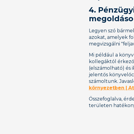
4. Pénzügy
megoldáso
Legyen szó bármely
azokat, amelyek f
megvizsgálni "felj
Mi például a könyve
kollegáktól érkező
(elszámolható) és 
jelentős könyvelő
számoltunk. Java
környezetben | A
Összefoglalva, érd
területen hatékony