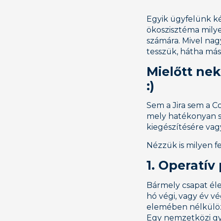
Egyik ügyfelünk ké
ökoszisztéma mily
számára. Mivel nagy
tesszük, hátha más
Mielőtt nek
:)
Sem a Jira sem a C
mely hatékonyan seg
kiegészítésére vagy
Nézzük is milyen f
1. Operatí
Bármely csapat éle
hó végi, vagy év v
elemében nélkülöz
Egy nemzetközi gyá