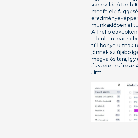
kapcsolódó több 10
megfelelő függőség
eredményeképpen a
munkaidőben el tu
A Trello egyébként 
ellenben már nehez
túl bonyolultnak tű
jönnek az újabb i
megvalósítani, így
és szerencsére az A
Jirat.