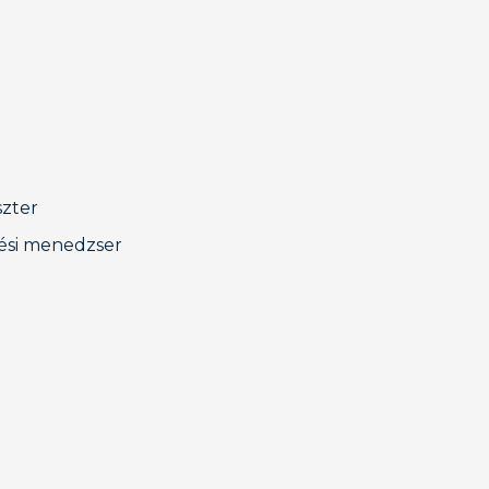
szter
tési menedzser