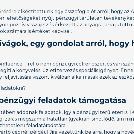
résére elkészítettünk egy összefoglalót arról, hogy az A
en lehetőségeket nyújt pénzügyi területen tevékenyke
on pozitív visszajelzés érkezett az anyagra, arra jutott
ok számára is értéket képvisel.
ivágok, egy gondolat arról, hogy
onfluence, Trello nem pénzügyi célrendszer, és van szám
íti a könyvelés, üzleti tervezés speciális igényeit. Enne
 feljavítására viszont kiválóan alkalmasak ezek az eszkö
eladatokra?
v pénzügyi feladatok támogatása
tében adódnak feladatok, így a pénzügyi területen is. 
égi zárás megszámlálhatatlan (gyakran ismétlődő, ám mi
hetetlen) feladatáradatára.
rtó cégnél például Jira vezettünk be arra, hogy a hóvé