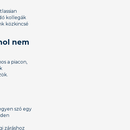
tlassian
dő kollegák
unk közkincsé
 hol nem
os a piacon,
k
zök.
Legyen szó egy
nden
gi záráshoz