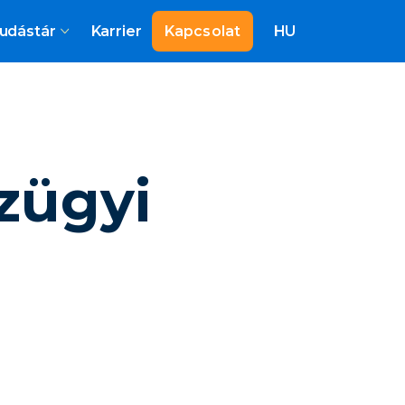
udástár
Karrier
Kapcsolat
HU
zügyi