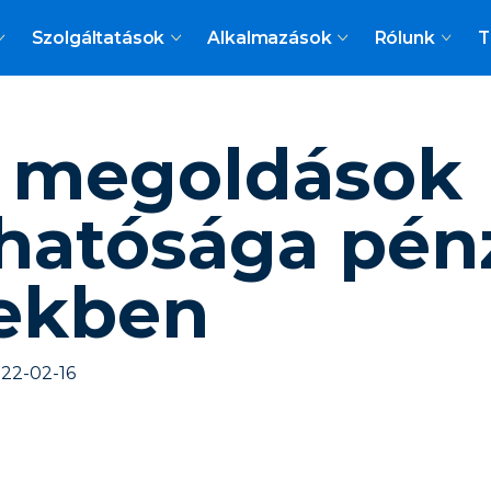
Szolgáltatások
Alkalmazások
Rólunk
T
n megoldások
hatósága pén
ekben
22-02-16