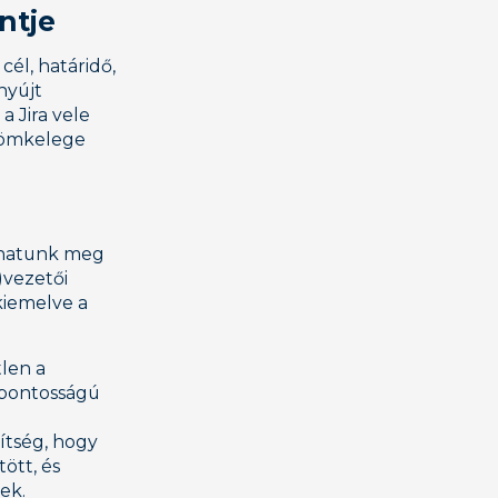
ntje
él, határidő,
nyújt
 Jira vele
 tömkelege
thatunk meg
)vezetői
kiemelve a
len a
 pontosságú
ítség, hogy
ött, és
ek.