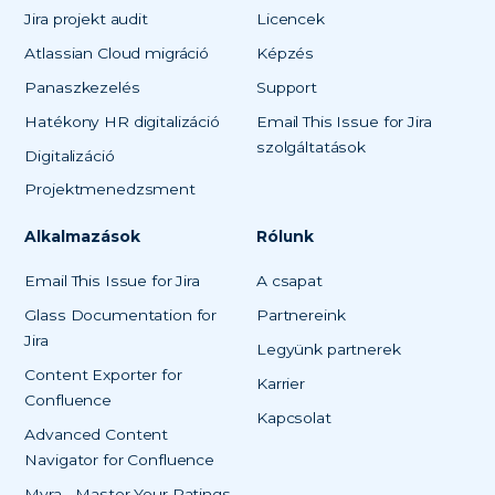
Jira projekt audit
Licencek
Atlassian Cloud migráció
Képzés
Panaszkezelés
Support
Hatékony HR digitalizáció
Email This Issue for Jira
szolgáltatások
Digitalizáció
Projektmenedzsment
Alkalmazások
Rólunk
Email This Issue for Jira
A csapat
Glass Documentation for
Partnereink
Jira
Legyünk partnerek
Content Exporter for
Karrier
Confluence
Kapcsolat
Advanced Content
Navigator for Confluence
Myra - Master Your Ratings