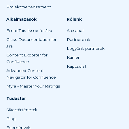
Projektmenedzsment
Alkalmazások
Rólunk
Email This Issue for Jira
A csapat
Glass Documentation for
Partnereink
Jira
Legyünk partnerek
Content Exporter for
Karrier
Confluence
Kapcsolat
Advanced Content
Navigator for Confluence
Myra - Master Your Ratings
Tudástár
Sikertörténetek
Blog
Események