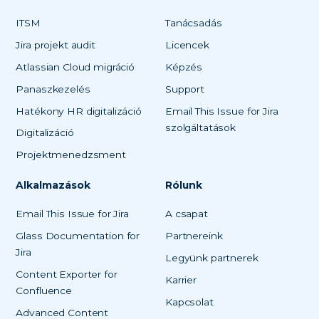
ITSM
Tanácsadás
Jira projekt audit
Licencek
Atlassian Cloud migráció
Képzés
Panaszkezelés
Support
Hatékony HR digitalizáció
Email This Issue for Jira
szolgáltatások
Digitalizáció
Projektmenedzsment
Alkalmazások
Rólunk
Email This Issue for Jira
A csapat
Glass Documentation for
Partnereink
Jira
Legyünk partnerek
Content Exporter for
Karrier
Confluence
Kapcsolat
Advanced Content