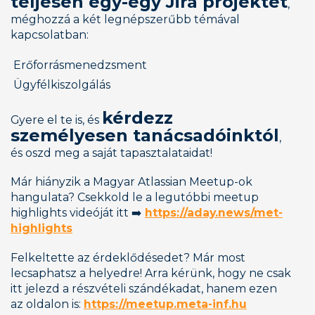
teljesen egy-egy Jira projektet
, 
méghozzá a két legnépszerűbb témával 
kapcsolatban:
​Erőforrásmenedzsment
Ügyfélkiszolgálás
kérdezz 
Gyere el te is, és 
személyesen tanácsadóinktól
, 
és oszd meg a saját tapasztalataidat!
Már hiányzik a Magyar Atlassian Meetup-ok 
hangulata? Csekkold le a legutóbbi meetup 
highlights videóját itt ➡️ 
https://aday.news/met-
highlights
Felkeltette az érdeklődésedet? Már most 
lecsaphatsz a helyedre! Arra kérünk, hogy ne csak 
itt jelezd a részvételi szándékadat, hanem ezen 
az oldalon is: 
https://meetup.meta-inf.hu