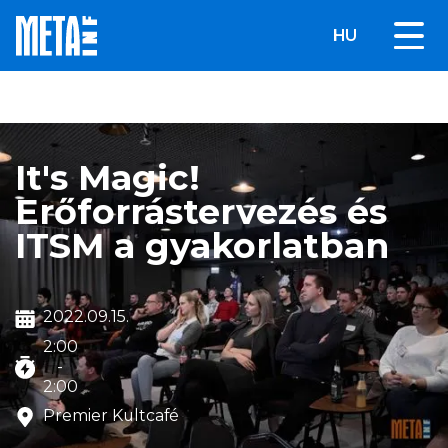
HU
It's Magic!
Erőforrástervezés és
ITSM a gyakorlatban
2022
.
09
.
15
.
2:00
-
2:00
Premier Kultcafé