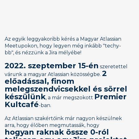
Az egyik leggyakoribb kérés a Magyar Atlassian 
Meetupokon, hogy legyen még inkább "techy-
bb", és nézzünk a Jira mélyébe!
2022. szeptember 15-én
 szeretettel 
2 
várunk a magyar Atlassian közösségbe. 
előadással, finom 
melegszendvicsekkel és sörrel 
készülünk
Premier 
, a már megszokott 
Kultcafé
-ban.
Az Atlassian szakértőink már nagyon készülnek 
arra, hogy élőben megmutassák, hogy 
hogyan raknak össze 0-ról 