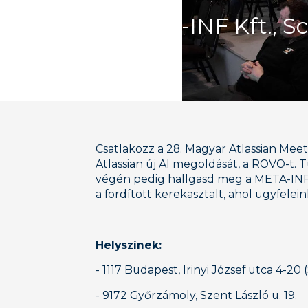
META-INF Kft., S
Csatlakozz a 28. Magyar Atlassian Mee
Atlassian új AI megoldását, a ROVO-t
végén pedig hallgasd meg a META-INF D
a fordított kerekasztalt, ahol ügyfelei
Helyszínek:
- 1117 Budapest, Irinyi József utca 4-2
- 9172 Győrzámoly, Szent László u. 19.