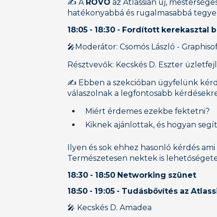
✍️ A
ROVO
az Atlassian új, mesterség
hatékonyabbá és rugalmasabbá tegye. 
18:05 - 18:30 - Fordított kerekasztal
🎤Moderátor: Csomós László - Graphisof
Résztvevők: Kecskés D. Eszter üzletfe
✍️ Ebben a szekcióban ügyfelünk kér
válaszolnak a legfontosabb kérdésekre
Miért érdemes ezekbe fektetni?
Kiknek ajánlottak, és hogyan se
Ilyen és sok ehhez hasonló kérdés ami
Természetesen nektek is lehetőségetek
18:30 - 18:50 Networking szünet
18:50 - 19:05 -
Tudásbővítés az Atlass
🎤 Kecskés D. Amadea