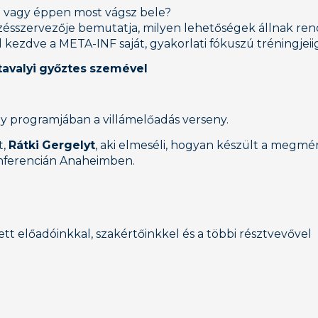
t vagy éppen most vágsz bele?
ésszervezője bemutatja, milyen lehetőségek állnak ren
ól kezdve a META-INF saját, gyakorlati fókuszú tréningjeii
tavalyi győztes szemével
 programjában a villámelőadás verseny.
t,
Rátki Gergelyt
, aki elmeséli, hogyan készült a megmér
onferencián Anaheimben.
ett előadóinkkal, szakértőinkkel és a többi résztvevővel