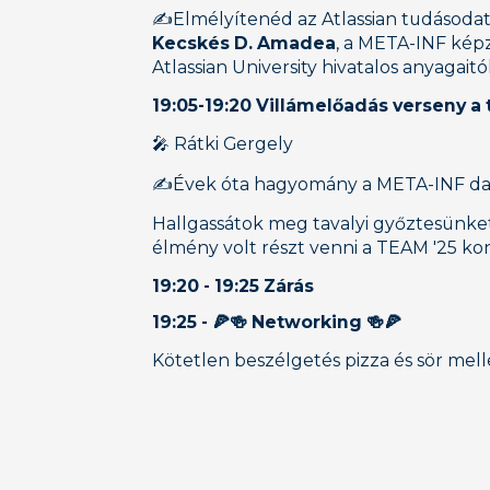
✍️Elmélyítenéd az Atlassian tudásoda
Kecskés D. Amadea
, a META-INF képz
Atlassian University hivatalos anyagait
‍19:05-19:20
Villámelőadás verseny a 
🎤 Rátki Gergely
✍️Évek óta hagyomány a META-INF day
Hallgassátok meg tavalyi győztesünke
élmény volt részt venni a TEAM '25 k
19:20 - 19:25 Zárás
19:25 - 🍕🍻 Networking 🍻🍕
Kötetlen beszélgetés pizza és sör mell