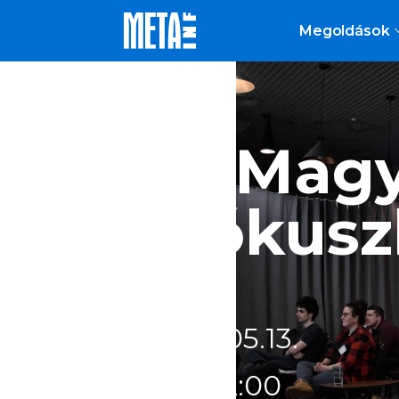
Megoldások
28. Mag
- Fókusz
2025
.
05
.
13
.
2:00
-
2:00