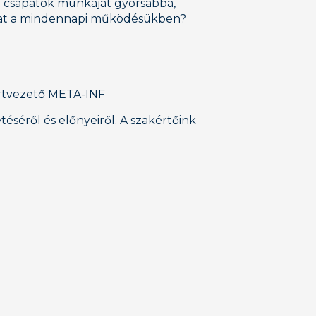
 a csapatok munkáját gyorsabbá,
okat a mindennapi működésükben?
ortvezető META-INF
séről és előnyeiről. A szakértőink