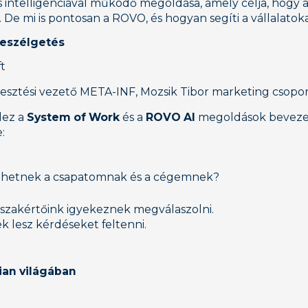
es intelligenciával működő megoldása, amely célja, hogy
De mi is pontosan a ROVO, és hogyan segíti a vállalat
 beszélgetés
t
jlesztési vezető META-INF, Mozsik Tibor marketing csop
dez a
System of Work
és a
ROVO AI
megoldások bevezeté
:
gíthetnek a csapatomnak és a cégemnek?
 szakértőink igyekeznek megválaszolni.
 lesz kérdéseket feltenni.
ian világában