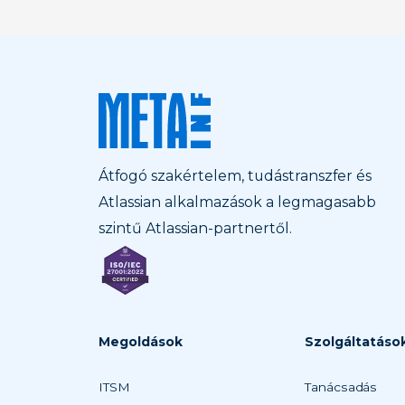
Átfogó szakértelem, tudástranszfer és
Atlassian alkalmazások a legmagasabb
szintű Atlassian-partnertől.
Megoldások
Szolgáltatáso
ITSM
Tanácsadás