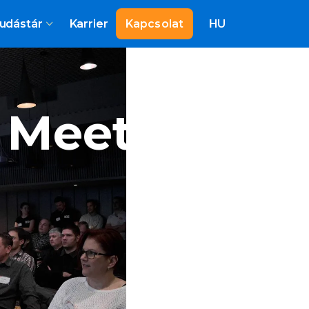
udástár
Karrier
Kapcsolat
HU
n Meetup