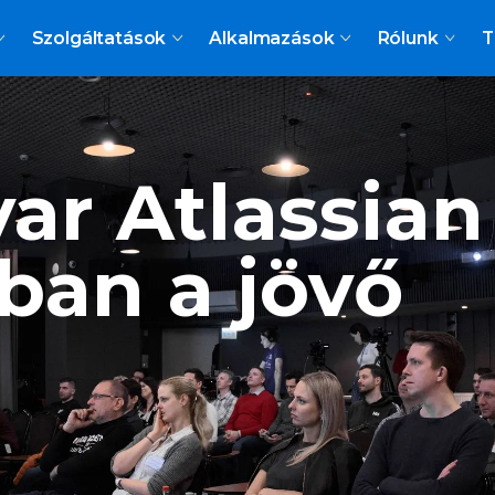
Szolgáltatások
Alkalmazások
Rólunk
T
yar Atlassia
ban a jövő