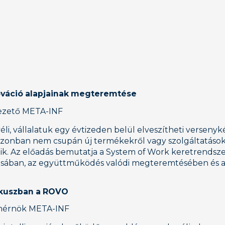
ováció alapjainak megteremtése
 vezető META-INF
véli, vállalatuk egy évtizeden belül elveszítheti verse
zonban nem csupán új termékekről vagy szolgáltatásokról
Az előadás bemutatja a System of Work keretrendszert,
ában, az együttműködés valódi megteremtésében és a
 Fókuszban a ROVO
 mérnök META-INF