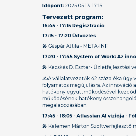
Időpont:
2025.05.13. 17:15
Tervezett program:
‍16:45 - 17:15 Regisztráció
‍17:15 - 17:20 Üdvözlés
🎤 Gáspár Attila - META-INF
‍17:20 - 17:45
System of Work: Az inn
🎤 Kecskés D. Eszter- Üzletfejlesztési
‍✍️A vállalatvezetők 42 százaléka úgy 
folyamatos megújulásra. Az innováció a
hatékony együttműködésével kezdődik. 
működésének hatékony összehangolás
megalapozásában.
17:45 - 18:05 - Atlassian AI víziója -
🎤 Kelemen Márton Szoftverfejlesztő