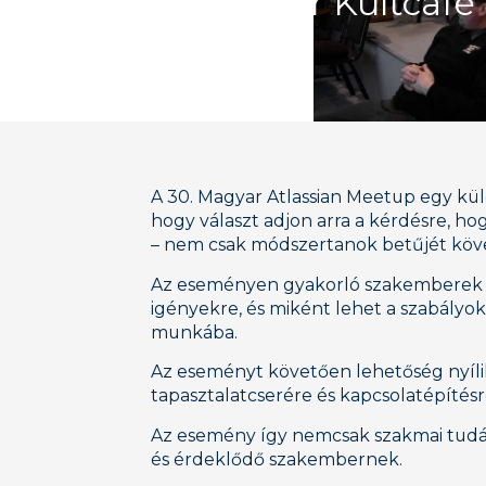
Premier Kultcafé
A 30. Magyar Atlassian Meetup egy kü
hogy választ adjon arra a kérdésre, 
– nem csak módszertanok betűjét köve
Az eseményen gyakorló szakemberek kö
igényekre, és miként lehet a szabályo
munkába.
Az eseményt követően lehetőség nyílik
tapasztalatcserére és kapcsolatépítésr
Az esemény így nemcsak szakmai tudást
és érdeklődő szakembernek.