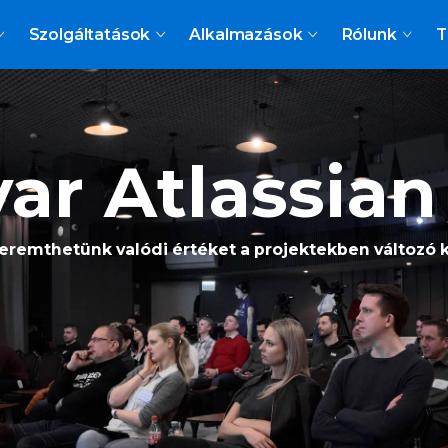
Szolgáltatások
Alkalmazások
Rólunk
T
yar Atlassia
emthetünk valódi értéket a projektekben változó 