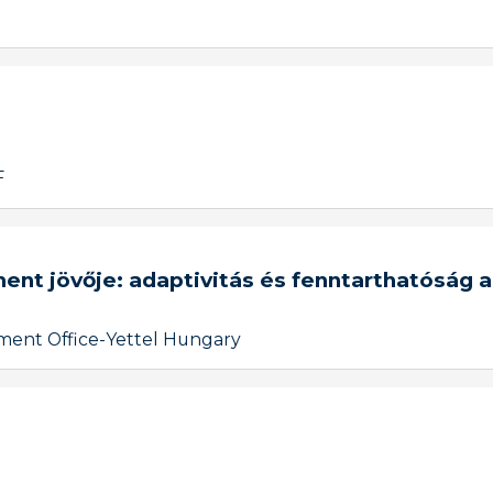
F
t jövője: adaptivitás és fenntarthatóság a 
ment Office
-
Yettel Hungary