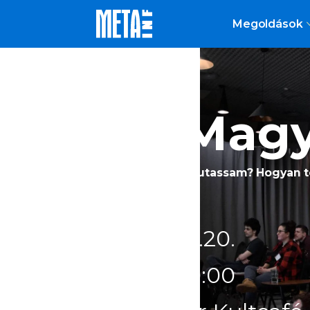
Megoldások
30. Mag
Mondjam vagy mutassam? Hogyan ter
2026
.
01
.
20
.
17:00
-
19:00