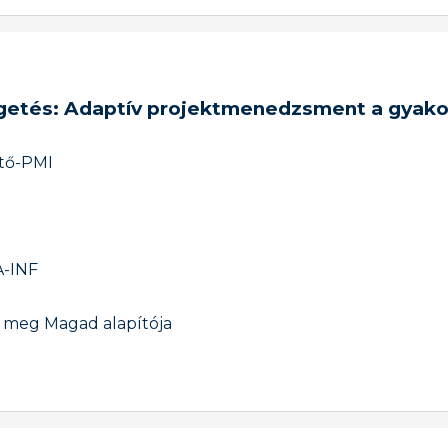
getés: Adaptív projektmenedzsment a gyako
tő
-
PMI
-INF
 meg Magad alapítója