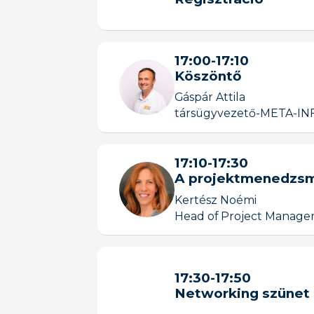
17:00
-
17:10
Köszöntő
Gáspár Attila
társügyvezető
-
META-IN
17:10
-
17:30
A projektmenedzsmen
Kertész Noémi
Head of Project Manage
17:30
-
17:50
Networking szünet