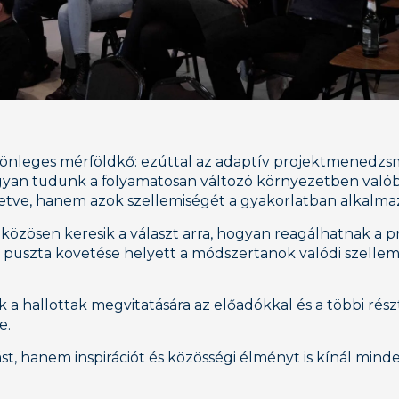
lönleges mérföldkő: ezúttal az adaptív projektmenedzsm
hogyan tudunk a folyamatosan változó környezetben való
tve, hanem azok szellemiségét a gyakorlatban alkalma
zösen keresik a választ arra, hogyan reagálhatnak a pr
k puszta követése helyett a módszertanok valódi szellem
 a hallottak megvitatására az előadókkal és a többi rés
e.
, hanem inspirációt és közösségi élményt is kínál mind