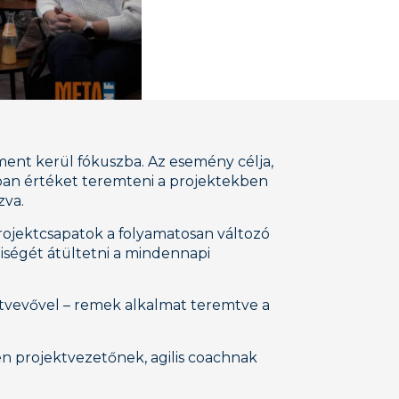
ent kerül fókuszba. Az esemény célja,
ban értéket teremteni a projektekben
zva.
ojektcsapatok a folyamatosan változó
iségét átültetni a mindennapi
ztvevővel – remek alkalmat teremtve a
en projektvezetőnek, agilis coachnak