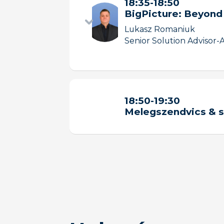
18:35
-
18:50
BigPicture: Beyond
Lukasz Romaniuk
Senior Solution Advisor
-
A
Fedezd fel a BigPic
18:50
-
19:30
Melegszendvics & s
Mit tanulhatsz meg
Gyakorlati tipp
Valós use case-
Hogyan teheted