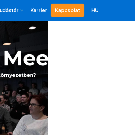
udástár
Karrier
Kapcsolat
HU
n MeetUp
környezetben?