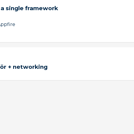
 a single framework
ppfire
ture erejét az Atlassian ökoszisztémában!
ör + networking
?
ek és trükkök a mindennapi használathoz
ek, amelyek bizonyítják a BigPicture hatékonyságát
 átláthatóbbá és egyszerűbbé portfólió- és erőforrás