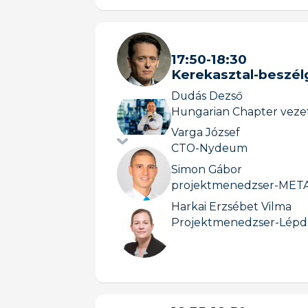
17:50
-
18:30
Kerekasztal-beszél
Dudás Dezső
Hungarian Chapter veze
Varga József
CTO
-
Nydeum
Simon Gábor
projektmenedzser
-
META
Harkai Erzsébet Vilma
Projektmenedzser
-
Lépd