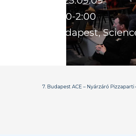
2025
.
09
.
09
.
2:00
-
2:00
Budapest, Scienc
7. Budapest ACE – Nyárzáró Pizzapart