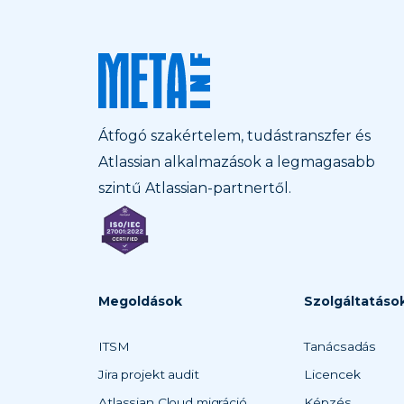
Átfogó szakértelem, tudástranszfer és
Atlassian alkalmazások a legmagasabb
szintű Atlassian-partnertől.
Megoldások
Szolgáltatáso
ITSM
Tanácsadás
Jira projekt audit
Licencek
Atlassian Cloud migráció
Képzés