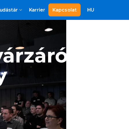
udástár
Karrier
Kapcsolat
HU
yárzáró
y