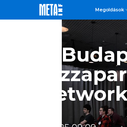
Megoldások
7. Budap
Pizzapar
Network