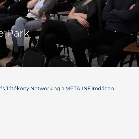
e Park
i és Jótékony Networking a META-INF irodában