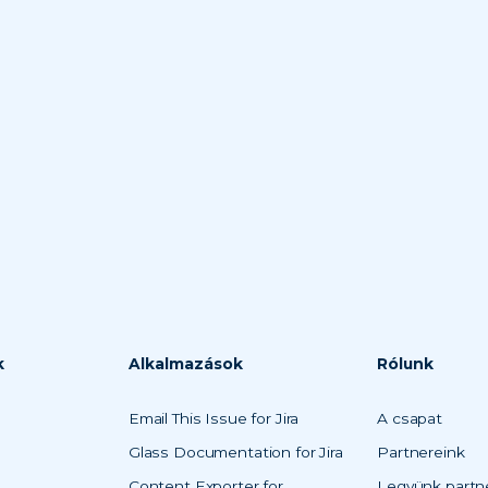
k
Alkalmazások
Rólunk
Email This Issue for Jira
A csapat
Glass Documentation for Jira
Partnereink
Content Exporter for
Legyünk partn