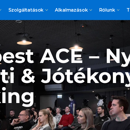
Szolgáltatások
Alkalmazások
Rólunk
T
est ACE – N
ti & Jótékon
ing