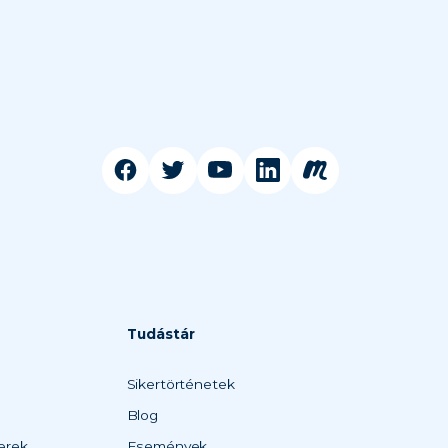
Tudástár
Sikertörténetek
Blog
erek
Események