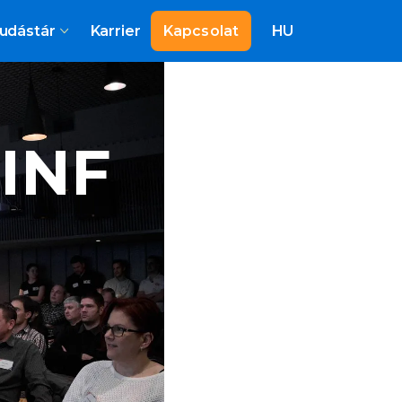
udástár
Karrier
Kapcsolat
HU
-INF