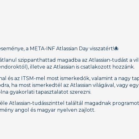
seménye, a META-INF Atlassian Day visszatért!🐙
anul szippanthattad magadba az Atlassian-tudást a vi
doroktól), illetve az Atlassian is csatlakozott hozzánk.
al és az ITSM-mel most ismerkedők, valamint a nagy tapa
ra, ha most ismerkedtél az Atlassian világával, vagy eg
na gyakorlati tapasztalatot szerezni.
e Atlassian-tudásszinttel találtál magadnak programot:
mény angol és magyar nyelven zajlott.