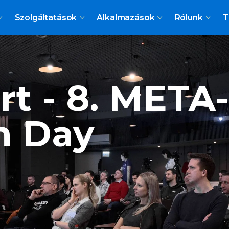
Szolgáltatások
Alkalmazások
Rólunk
T
t - 8. META
n Day