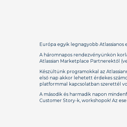
Európa egyik legnagyobb Atlassianos e
A háromnapos rendezvényünkön korlátl
Atlassian Marketplace Partnerektől (ven
Készültünk programokkal az Atlassiann
első nap akkor lehetett érdekes számod
platformmal kapcsolatban szerettél vol
A második és harmadik napon mindenfél
Customer Story-k, workshopok! Az ese