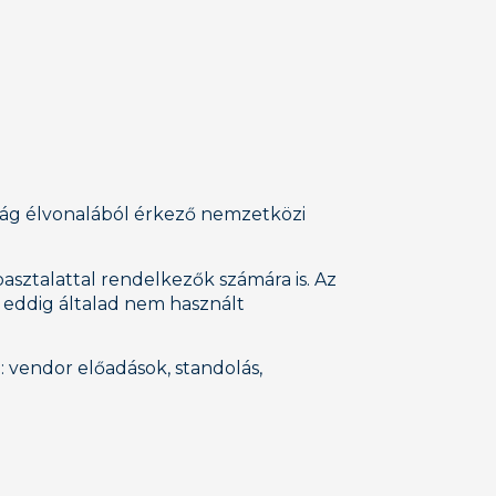
lág élvonalából érkező nemzetközi
sztalattal rendelkezők számára is. Az
y eddig általad nem használt
 vendor előadások, standolás,