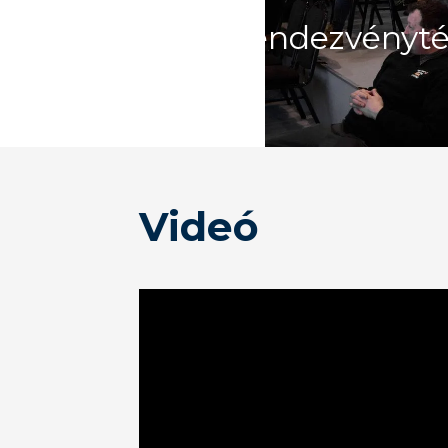
UP Rendezvényté
Videó