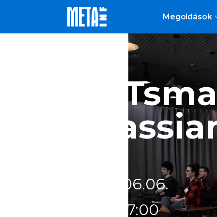
Megoldások
doITsmar
Atlassia
2023
.
06
.
06
.
9:00
-
17:00