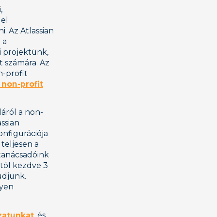
,
 el
. Az Atlassian
 a
 projektünk,
 számára. Az
-profit
 non-profit
áról a non-
assian
onfigurációja
 teljesen a
 tanácsadóink
stól kezdve 3
udjunk.
nyen
zatunkat
, és