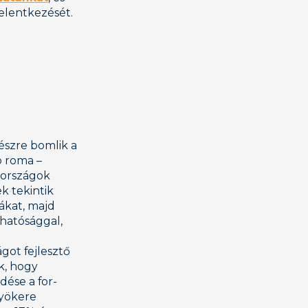
jelentkezését.
részre bomlik a
b roma –
 országok
k tekintik
ákat, majd
thatósággal,
got fejlesztő
k, hogy
dése a for-
gyökere