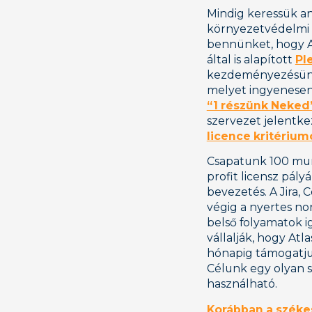
Mindig keressük an
környezetvédelmi p
bennünket, hogy At
által is alapított
Pl
kezdeményezésünkk
melyet ingyenesen
“1 részünk Neked
szervezet jelentke
licence kritériu
Csapatunk 100 munk
profit licensz pály
bevezetés. A Jira,
végig a nyertes non
belső folyamatok ig
vállalják, hogy Atl
hónapig támogatjuk
Célunk egy olyan s
használható.
Korábban a széke