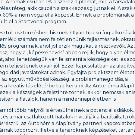
. A romák csupán 1%-a szerez diplomát, míg a társadal
széles réteg, akik csupán a szakképzésig jutnak el. A szak
k 60%-a nem végzi el a képzést. Ennek a problémának a 
ult el a Startvonal program.
sztüli ösztönzésben hisznek. Olyan típusú foglalkozások
emlélő számára nem feltétlen tűnik fejlesztésnek, oktat
dős programnak, ahol jól érzik magukat a résztvevők. A
isz, hogy a „képessé tevés” abban rejlik, hogy olyan él
kat, ahol lehetőségük van felismerni a készségeiket, és az
nem teljesítenek olyan jól. Ezzel kapcsolatban az alapít
goldási javaslatokat adnak. Egyfajta projektszemlélete
ol az együttműködési készség, a problémamegoldás, a
s a kreativitás előtérbe tud kerülni. Az Autonómia Alapí
a ezek a készségek a felszínre törnek, akkor nemcsak az 
síteni a fiatalok, hanem a mindennapi életben is.
amról több helyről is értesülhetnek a potenciális diákok.
d, és a már csatlakozott fiatalok invitálják a barátaikat, ro
Másrészről az Autonómia Alapítvány partneri kapcsolatban
járnak toborozni, illetve a tanároknak képzéseket tartan