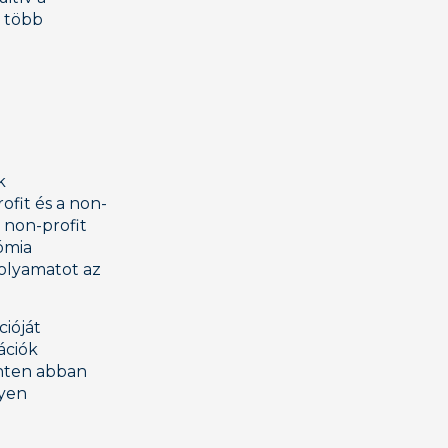
k több
k
ofit és a non-
 non-profit
ómia
olyamatot az
ióját
ációk
inten abban
nyen