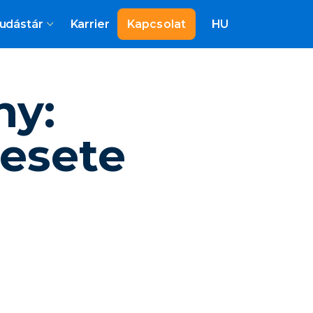
udástár
Karrier
Kapcsolat
HU
ny:
esete