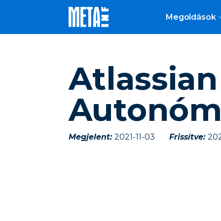
Megoldások
Atlassia
Autonómi
Megjelent:
2021-11-03
Frissítve:
202