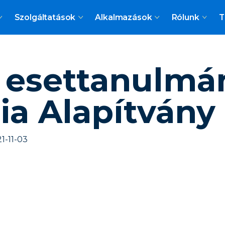
Szolgáltatások
Alkalmazások
Rólunk
T
n esettanulmá
a Alapítvány 
1-11-03