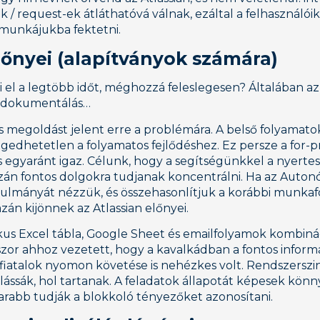
ek / request-ek átláthatóvá válnak, ezáltal a felhasználói
 munkájukba fektetni.
lőnyei (alapítványok számára)
zi el a legtöbb időt, méghozzá feleslegesen? Általában az
 a dokumentálás…
s megoldást jelent erre a problémára. A belső folyamato
gedhetetlen a folyamatos fejlődéshez. Ez persze a for-pr
is egyaránt igaz. Célunk, hogy a segítségünkkel a nyertes
zán fontos dolgokra tudjanak koncentrálni. Ha az Auton
nulmányát nézzük, és összehasonlítjuk a korábbi munkaf
azán kijönnek az Atlassian előnyei.
kus Excel tábla, Google Sheet és emailfolyamok kombinác
szor ahhoz vezetett, hogy a kavalkádban a fontos inform
 a fiatalok nyomon követése is nehézkes volt. Rendszersz
átlássák, hol tartanak. A feladatok állapotát képesek kön
marabb tudják a blokkoló tényezőket azonosítani.