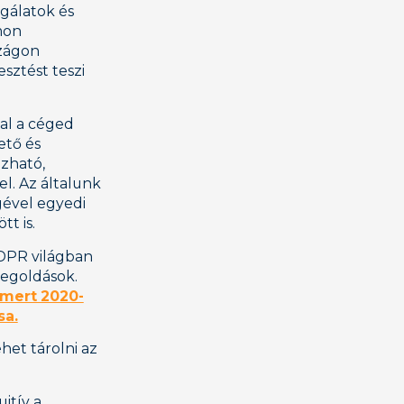
gálatok és
mon
szágon
esztést teszi
tal a céged
ető és
zható,
l. Az általunk
gével egyedi
tt is.
GDPR világban
megoldások.
mert 2020-
sa.
het tárolni az
itív a