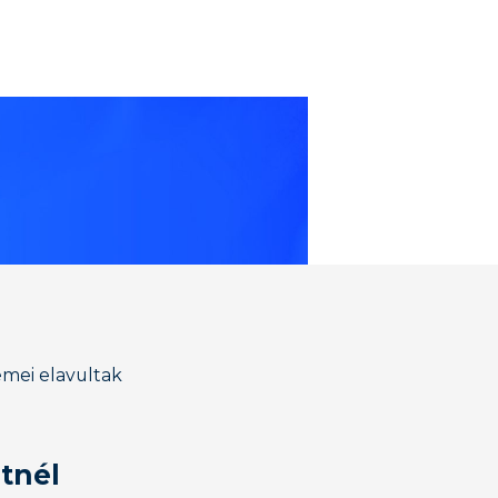
lemei elavultak
tnél