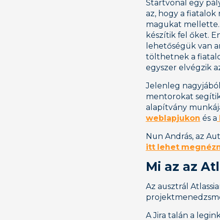
Startvonal egy pál
az, hogy a fiatalok
magukat mellette. 
készítik fel őket.
lehetőségük van ar
tölthetnek a fiatal
egyszer elvégzik az
Jelenleg nagyjából 
mentorokat segítik
alapítvány munkája
weblapjukon
és a
Nun András, az Aut
itt lehet megnézn
Mi az az At
Az ausztrál Atlass
projektmenedzsmen
A Jira talán a legi