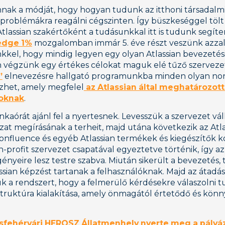
nak a módját, hogy hogyan tudunk az itthoni társadalmi
roblémákra reagálni cégszinten. Így büszkeséggel tölt
lassian szakértőként a tudásunkkal itt is tudunk segíteni
edge 1%
mozgalomban immár 5. éve részt veszünk azzal
el, hogy mindig legyen egy olyan Atlassian bevezetési
 végzünk egy értékes célokat maguk elé tűző szervezet
”
elnevezésre hallgató programunkba minden olyan non
zhet, amely megfelel
az Atlassian által meghatározott
moknak
.
aórát ajánl fel a nyertesnek. Levesszük a szervezet váll
ázat megírásának a terheit, majd utána következik az Atl
 Confluence és egyéb Atlassian termékek és kiegészítők k
-profit szervezet csapatával egyeztetve történik, így az
ényeire lesz testre szabva. Miután sikerült a bevezetés,
assian képzést tartanak a felhasználóknak. Majd az átadá
 a rendszert, hogy a felmerülő kérdésekre válaszolni t
truktúra kialakítása, amely önmagától értetődő és kön
sfehérvári HEROSZ Állatmenhely nyerte meg a pályá