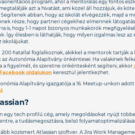
yaorientációs program, ahol a mentorálás egy fontos eszk
 megtalálják azt a hivatást, ami közel áll hozzájuk, és köt
Segítenek abban, hogy az iskolát elvégezzék, majd a m
 Ennek része, hogy partneri cégekhez elmennek látogatáso
ra is, hogy 1-1 napot bizonyos munkakörök megfigyelés
ok. Így élesben is láthatják, hogy milyen izgalmas lesz az 
 iskolájukat.
200 fiatallal foglalkoznak, akikkel a mentorok tartják a 
 az Autonómia Alapítvány önkéntesei. Ha valakinek felke
 a figyelmét, és szeretne önkéntesként segíteni, akkor
Facebook oldalukon
keresztül jelentkezhet.
onómia Alapítvány igazgatója a 16. Meetup-unkon adott
i
.
lassian?
ian egy tech profilú cég, amely megoldásokat nyújt több
tre, a tudásmegosztásra, belső folyamatoptimalizálásár
nkább közismert Atlassian szoftver. A Jira Work Manageme