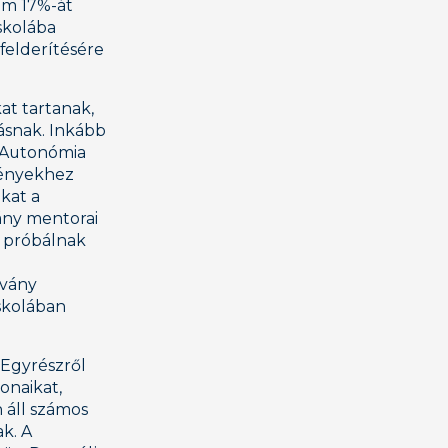
om 17%-át
iskolába
felderítésére
at tartanak,
ásnak. Inkább
z Autonómia
ményekhez
okat a
vány mentorai
t próbálnak
tvány
iskolában
 Egyrészről
konaikat,
 áll számos
ak. A