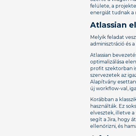
felülete, a projekt
energiát tudnak a
Atlassian e
Melyik feladat ves
adminisztráció és
Atlassian bevezeté
optimalizálása elen
profit szektorban 
szervezetek az iga
Alapítvány esetta
új workflow-val, ig
Korábban a klasszi
használták. Ez sok
elvesztek, illetve
segít a Jira, hogy 
ellenőrizni, és ha