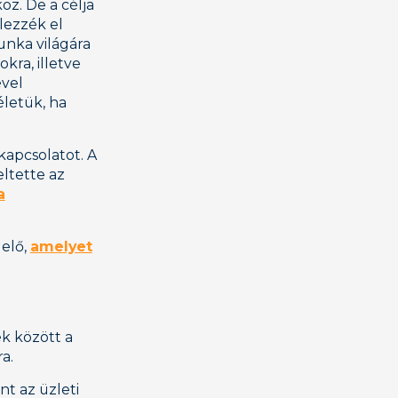
öz. De a célja
elezzék el
unka világára
kra, illetve
ével
életük, ha
kapcsolatot. A
ltette az
a
 elő,
amelyet
ek között a
a.
nt az üzleti