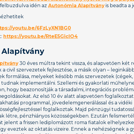
felbuzdulva idén az
Autonómia Alapítvány
is beadta a 
ézhetitek
tps://youtu.be/6FzLyXN1BG0
t:
https://youtu.be/RteE5GiclO4
Alapítvány
pítvány
30 éves múltra tekint vissza, és alapvetően két 
a civil szervezetek fejlesztése, a másik olyan – leginkáb
ek formálása, melyeket később más szervezetek (cégek,
) tudnak implementálni. Szellemi és gyakorlati műhelyne
, hogy beazonosítják a társadalmi, integrációs problém
goldásokat. Az első 10 év alatt alapvetően foglalkozta
akhatási programmal, jövedelemgenerálással és a vidéki
sségfejlesztéssel foglalkoztak. Majd pénzügyi tudatossá
k létre, pénzhiányos közösségekben. Ezután felismerté
jelent a frissen lediplomázott roma fiatalok elhelyezke
 így eveztek az oktatás vizeire. Ennek a nehézségnek a 