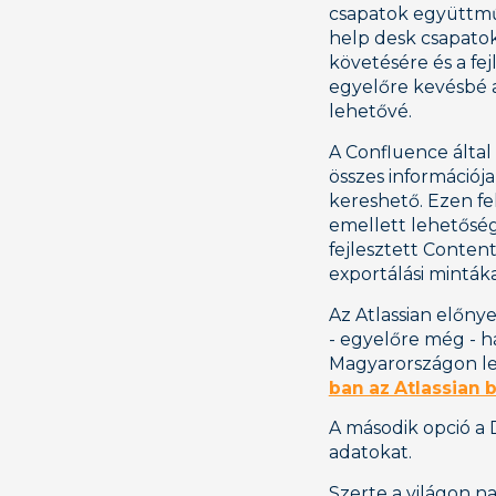
csapatok együttműk
help desk csapatok
követésére és a fe
egyelőre kevésbé al
lehetővé.
A Confluence által
összes információja
kereshető. Ezen f
emellett lehetőség
fejlesztett Conten
exportálási mintáka
Az Atlassian előny
- egyelőre még - h
Magyarországon leg
ban az Atlassian 
A második opció a D
adatokat.
Szerte a világon na