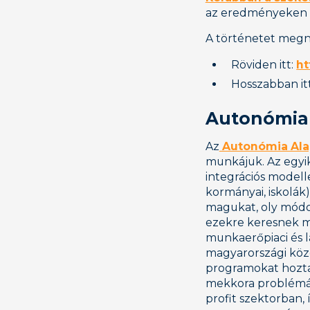
az eredményeken 
A történetet megn
Röviden itt:
ht
Hosszabban it
Autonómia 
Az
Autonómia Ala
munkájuk. Az egyik 
integrációs modell
kormányai, iskolák
magukat, oly módon
ezekre keresnek me
munkaerőpiaci és l
magyarországi közö
programokat hozta
mekkora problémát 
profit szektorban,