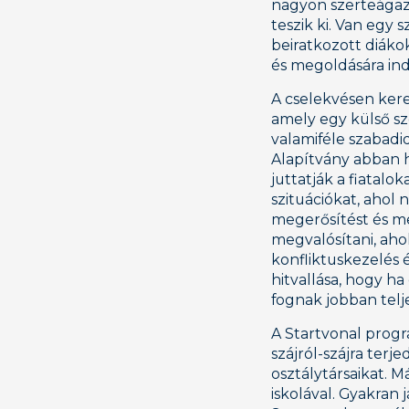
nagyon szerteágazó
teszik ki. Van egy 
beiratkozott diáko
és megoldására ind
A cselekvésen kere
amely egy külső sz
valamiféle szabadi
Alapítvány abban h
juttatják a fiatalo
szituációkat, ahol 
megerősítést és me
megvalósítani, ah
konfliktuskezelés é
hitvallása, hogy h
fognak jobban telje
A Startvonal progr
szájról-szájra terje
osztálytársaikat. 
iskolával. Gyakran 