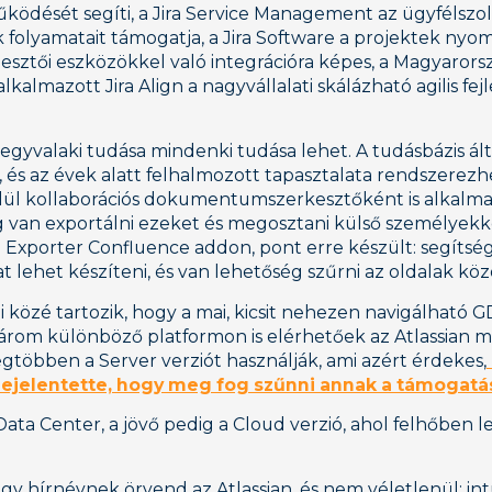
ödését segíti, a Jira Service Management az ügyfélszol
 folyamatait támogatja, a Jira Software a projektek nyo
jlesztői eszközökkel való integrációra képes, a Magyaror
kalmazott Jira Align a nagyvállalati skálázható agilis fejl
 egyvalaki tudása mindenki tudása lehet. A tudásbázis ál
, és az évek alatt felhalmozott tapasztalata rendszerezh
elül kollaborációs dokumentumszerkesztőként is alkalma
 van exportálni ezeket és megosztani külső személyekke
t Exporter Confluence addon, pont erre készült: segítsé
t lehet készíteni, és van lehetőség szűrni az oldalak közö
ei közé tartozik, hogy a mai, kicsit nehezen navigálható 
árom különböző platformon is elérhetőek az Atlassian 
többen a Server verziót használják, ami azért érdekes,
bejelentette, hogy meg fog szűnni annak a támogatá
ata Center, a jövő pedig a Cloud verzió, ahol felhőben le
gy hírnévnek örvend az Atlassian, és nem véletlenül: intu