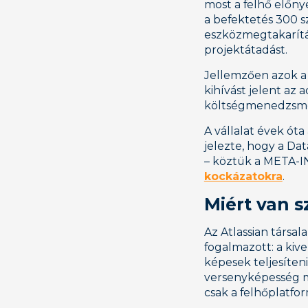
most a felhő előnye
a befektetés 300 s
eszközmegtakarítá
projektátadást.
Jellemzően azok a
kihívást jelent az 
költségmenedzsmen
A vállalat évek ót
jelezte, hogy a Da
– köztük a META-IN
kockázatokra
.
Miért van s
Az Atlassian társa
fogalmazott: a kiv
képesek teljesíteni
versenyképesség m
csak a felhőplatfo