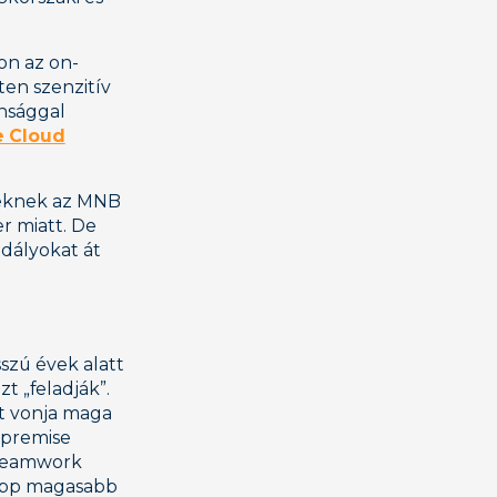
on az on-
en szenzitív
nsággal
e Cloud
eteknek az MNB
r miatt. De
adályokat át
szú évek alatt
t „feladják”.
sát vonja maga
-premise
 Teamwork
képp magasabb