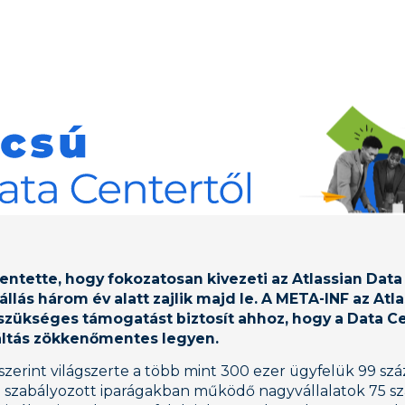
lentette, hogy fokozatosan kivezeti az Atlassian Data
llás három év alatt zajlik majd le. A META-INF az Atl
zükséges támogatást biztosít ahhoz, hogy a Data Ce
váltás zökkenőmentes legyen.
 szerint világszerte a több mint 300 ezer ügyfelük 99 szá
n szabályozott iparágakban működő nagyvállalatok 75 s