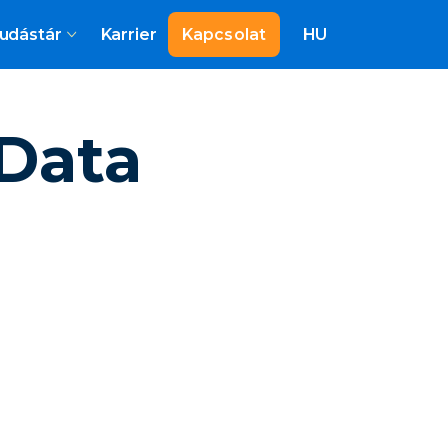
udástár
Karrier
Kapcsolat
HU
 Data