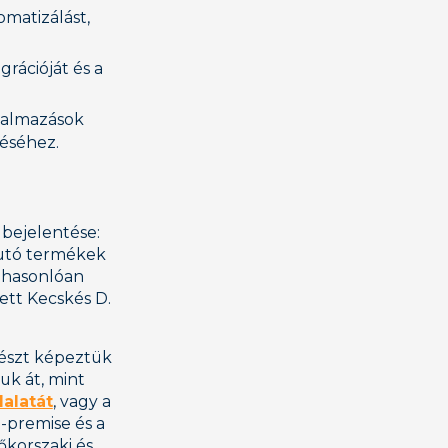
omatizálást,
grációját és a
lkalmazások
léséhez.
 bejelentése:
futó termékek
z hasonlóan
ett Kecskés D.
részt képeztük
uk át, mint
alatát
, vagy a
n-premise és a
korszaki és