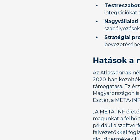
Testreszabo
integrációkat 
Nagyvállalat
szabályozások
Stratégiai p
bevezetéséhez
Hatások a 
Az Atlassiannak né
2020-ban közölté
támogatása. Ez érz
Magyarországon is
Eszter, a META-INF
„A META-INF életé
magunkat a felhő t
például a szoftverf
félvezetőkkel fog
cloud termékek fu