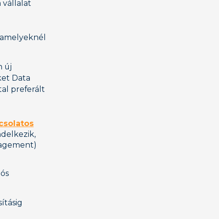
vállalat
, amelyeknél
 új
ket Data
al preferált
csolatos
ndelkezik,
nagement)
iós
ításig