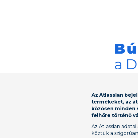
Az Atlassian beje
termékeket, az átá
közösen minden s
felhőre történő 
Az Atlassian adatai
köztük a szigorúa