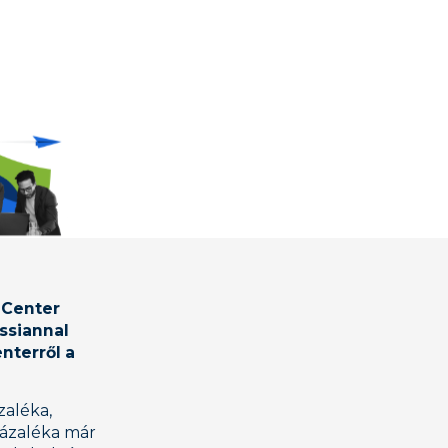
 Center
assiannal
nterről a
zaléka,
zázaléka már