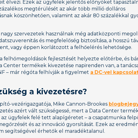
it élvezi. Ezek az ügyfelek jelentős előnyöket tapasztal
zázalékos megtérülését az akár több millió dolláros
snak köszönhetően, valamint az akár 80 százalékkal gy
 nagy szervezetek használnak még adatközponti megold
adatszuverenitás és megfelelőség biztosítása, a hosszú tá
t, vagy éppen korlátozott a felhőelérés lehetősége.
a a felhőmegoldások fejlesztését helyezte előtérbe, és b
ta Center termékek kivezetése napirenden van, a tanác
F – már régóta felhívják a figyelmet
a DC-vel kapcsola
zükség a kivezetésre?
lapító-vezérigazgatója, Mike Cannon-Brookes
blogbejeg
ezetés azért vált szükségessé, mert a Data Center term
 az ügyfelek felé tett alapígéretet – a csapatmunka felp
egőrzését és az innováció gyorsítását. Ezek az eredmén
rm segítségével érhetők el maradéktalanul.