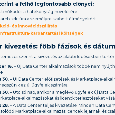
zerint a felhő legfontosabb előnyei:
üttműködés a hatékonyság növelésére
architektúra a személyre szabott élményekért
ció- és innovációszállítás
nfrastruktúra-karbantartási költségek
r kivezetés: főbb fázisok és dátu
temezés szerint a kivezetés az alábbi lépésekben történ
er 16.
– Új Data Center alkalmazások többé nem nyújth
e.
 30.
– Új Data Center előfizetések és Marketplace-alka
megszűnik az új ügyfelek számára.
 30.
– Utolsó nap, amikor a meglévő ügyfelek új Data C
arketplace-alkalmazásokat és licenckiterjesztéseket vásá
 28.
– A Data Center teljes kivezetése. Minden Data Cent
solódó Marketplace-alkalmazáslicencek lejárnak, és csa