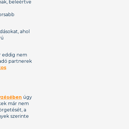
nak, beleértve
orsabb
ásokat, ahol
vú
ár eddig nem
sadó partnerek
tos
yzésében
úgy
ékek már nem
örgetését, a
yek szerinte