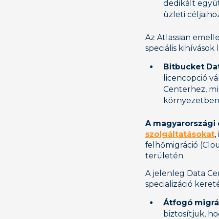
dedikált együ
üzleti céljaiho
Az Atlassian emell
speciális kihívások l
Bitbucket Da
licencopció vá
Centerhez, min
környezetbe
A magyarországi
szolgáltatásokat
,
felhőmigráció (Cl
területén.
A jelenleg Data Ce
specializáció keret
Átfogó migr
biztosítjuk, h