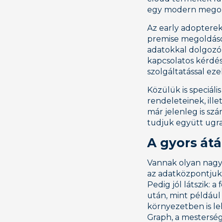
egy modern megold
Az early adopterek
premise megoldáso
adatokkal dolgozó
kapcsolatos kérdé
szolgáltatással e
Közülük is speciál
rendeleteinek, ill
már jelenleg is szá
tudjuk együtt ugra
A gyors átá
Vannak olyan nagyv
az adatközpontjukb
Pedig jól látszik: 
után, mint például
környezetben is le
Graph, a mestersé