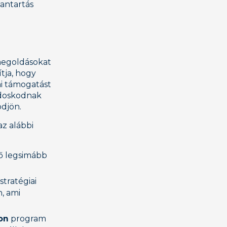
antartás
megoldásokat
tja, hogy
ai támogatást
ondoskodnak
djön.
az alábbi
tő legsimább
stratégiai
, ami
on
program