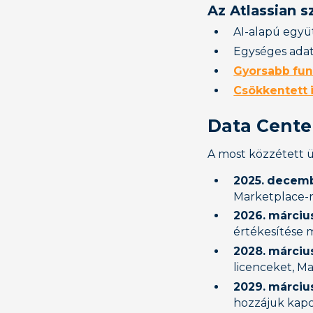
Az Atlassian s
AI-alapú egy
Egységes adat
Gyorsabb funk
Csökkentett i
Data Cente
A most közzétett ü
2025. decemb
Marketplace-r
2026. március
értékesítése 
2028. március
licenceket, M
2029. március
hozzájuk kapc