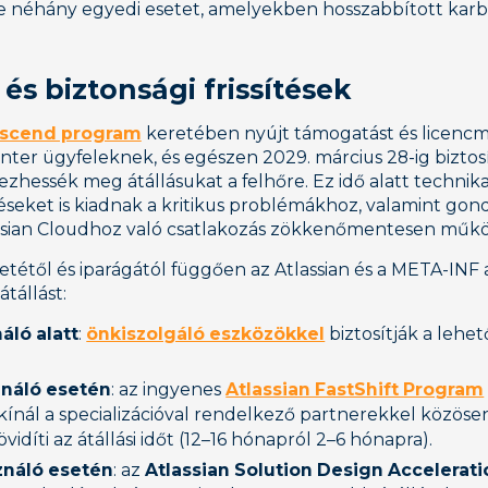
ve néhány egyedi esetet, amelyekben hosszabbított karb
s biztonsági frissítések
scend program
keretében nyújt támogatást és licenc
ter ügyfeleknek, és egészen 2029. március 28-ig biztosí
zhessék meg átállásukat a felhőre. Ez idő alatt technik
sítéseket is kiadnak a kritikus problémákhoz, valamint g
lassian Cloudhoz való csatlakozás zökkenőmentesen műkö
tétől és iparágától függően az Atlassian és a META-INF 
tállást:
áló alatt
:
önkiszolgáló eszközökkel
biztosítják a lehe
ználó esetén
: az ingyenes
Atlassian FastShift Program
kínál a specializációval rendelkező partnerekkel közösen
vidíti az átállási időt (12–16 hónapról 2–6 hónapra).
ználó esetén
: az
Atlassian Solution Design Accelerati