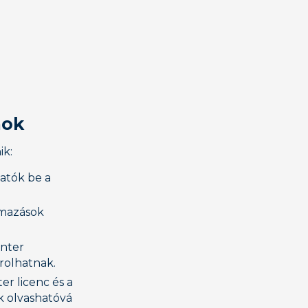
mok
ik:
atók be a
lmazások
enter
rolhatnak.
er licenc és a
k olvashatóvá