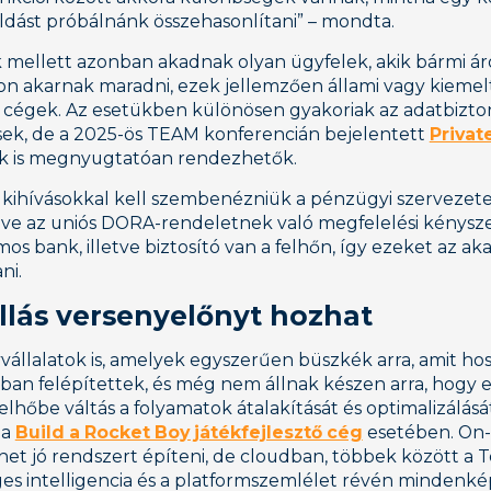
ást próbálnánk összehasonlítani” – mondta.
 mellett azonban akadnak olyan ügyfelek, akik bármi ár
n akarnak maradni, ezek jellemzően állami vagy kiemelt
 cégek. Az esetükben különösen gyakoriak az adatbizto
sek, de a 2025-ös TEAM konferencián bejelentett
Privat
zek is megnyugtatóan rendezhetők.
is kihívásokkal kell szembenézniük a pénzügyi szervez
etve az uniós DORA-rendeletnek való megfelelési kénysze
mos bank, illetve biztosító van a felhőn, így ezeket az ak
ni.
llás versenyelőnyt hozhat
állalatok is, amelyek egyszerűen büszkék arra, amit hos
an felépítettek, és még nem állnak készen arra, hogy ez
a felhőbe váltás a folyamatok átalakítását és optimalizálá
 a
Build a Rocket Boy játékfejlesztő cég
esetében. On
het jó rendszert építeni, de cloudban, többek között a
ges intelligencia és a platformszemlélet révén minden