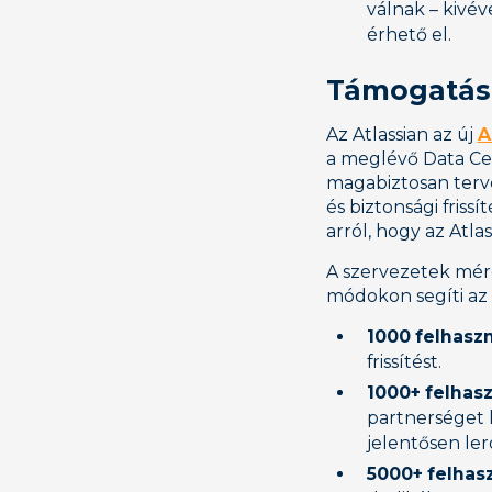
válnak – kivé
érhető el.
Támogatás é
Az Atlassian az új
A
a meglévő Data Cen
magabiztosan terve
és biztonsági fris
arról, hogy az At
A szervezetek mére
módokon segíti az á
1000 felhaszn
frissítést.
1000+ felhas
partnerséget 
jelentősen lerö
5000+ felhas