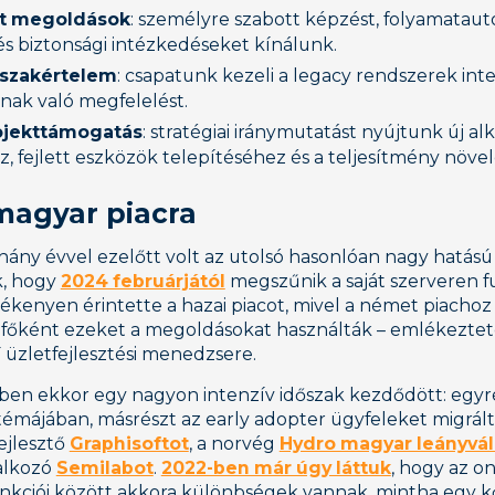
tt megoldások
: személyre szabott képzést, folyamataut
és biztonsági intézkedéseket kínálunk.
i szakértelem
: csapatunk kezeli a legacy rendszerek inte
nak való megfelelést.
rojekttámogatás
: stratégiai iránymutatást nyújtunk új a
, fejlett eszközök telepítéséhez és a teljesítmény növe
magyar piacra
hány évvel ezelőtt volt az utolsó hasonlóan nagy hatású
k, hogy
2024 februárjától
megszűnik a saját szerveren 
ékenyen érintette a hazai piacot, mivel a német piacho
 főként ezeket a megoldásokat használták – emlékeztet
 üzletfejlesztési menedzsere.
ben ekkor egy nagyon intenzív időszak kezdődött: egy
émájában, másrészt az early adopter ügyfeleket migrált
ejlesztő
Graphisoftot
, a norvég
Hydro magyar leányváll
lalkozó
Semilabot
.
2022-ben már úgy láttuk
, hogy az o
nkciói között akkora különbségek vannak, mintha egy kő