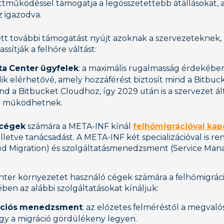
ttműködéssel támogatja a legösszetettebb átállásokat, a 
z igazodva.
ett további támogatást nyújt azoknak a szervezeteknek
assítják a felhőre váltást:
ta Center ügyfelek
: a maximális rugalmasság érdekében
lik elérhetővé, amely hozzáférést biztosít mind a Bitbuc
d a Bitbucket Cloudhoz, így 2029 után is a szervezet ált
n működhetnek.
 cégek
számára a META-INF kínál
felhőmigrációval kap
 illetve tanácsadást. A META-INF két specializációval is re
oud Migration) és szolgáltatásmenedzsment (Service Ma
nter környezetet használó cégek számára a felhőmigrác
ében az alábbi szolgáltatásokat kínáljuk:
ációs menedzsment
: az előzetes felméréstől a megvalós
ogy a migráció gördülékeny legyen.